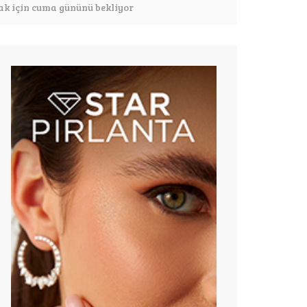
mak için cuma gününü bekliyor
ar dolarlık mücevher ihracatına katkı sağlıyor