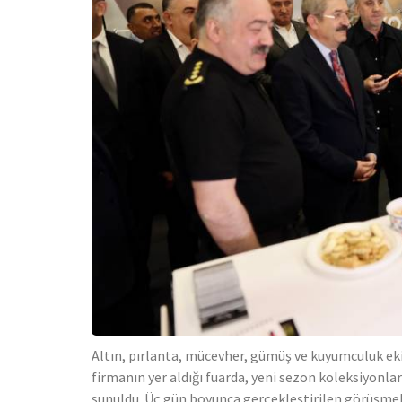
Altın, pırlanta, mücevher, gümüş ve kuyumculuk ek
firmanın yer aldığı fuarda, yeni sezon koleksiyonlar
sunuldu. Üç gün boyunca gerçekleştirilen görüşmele