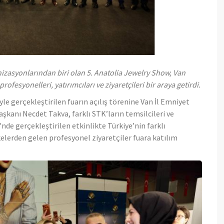
asyonlarından biri olan 5. Anatolia Jewelry Show, Van
esyonelleri, yatırımcıları ve ziyaretçileri bir araya getirdi.
le gerçekleştirilen fuarın açılış törenine Van İl Emniyet
şkanı Necdet Takva, farklı STK’ların temsilcileri ve
nde gerçekleştirilen etkinlikte Türkiye’nin farklı
lkelerden gelen profesyonel ziyaretçiler fuara katılım