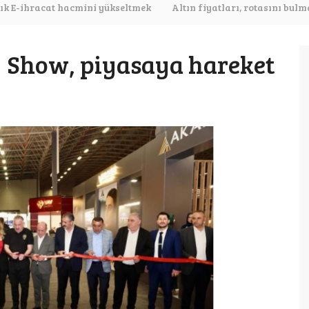
lık E-ihracat hacmini yükseltmek
Altın fiyatları, rotasını bul
temmuz ayında yüzde 6.1 arttı
İstanbul Jewelry Show, 7,9 mily
y Show, piyasaya hareket