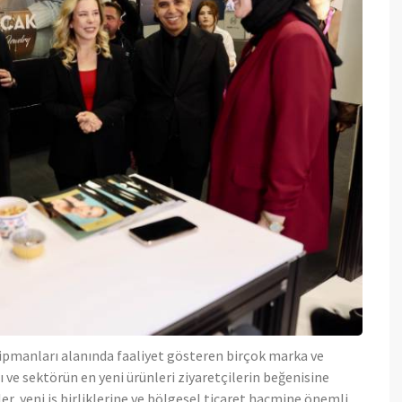
ipmanları alanında faaliyet gösteren birçok marka ve
ı ve sektörün en yeni ürünleri ziyaretçilerin beğenisine
r, yeni iş birliklerine ve bölgesel ticaret hacmine önemli