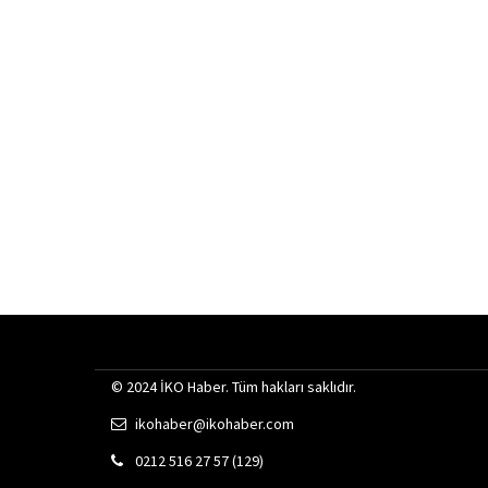
© 2024 İKO Haber. Tüm hakları saklıdır.
ikohaber@ikohaber.com
0212 516 27 57 (129)