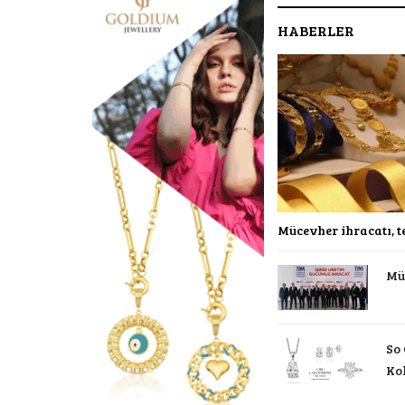
HABERLER
Mücevher ihracatı, t
Mü
So
Ko