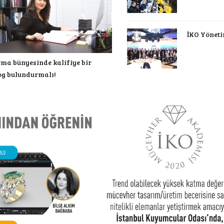
İKO Yöneti
rma bünyesinde kalifiye bir
g bulundurmalı!