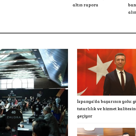
altın raporu
ban
alı
İspanya’da başarının yolu: g
tutarlılık ve hizmet kalitesi
geçiyor