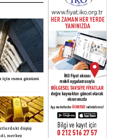
ak için cuma gününü
atlardaki düşüş
ndi, merkez