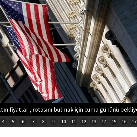
Mücevher ihracatı, temmuz ayında yüzde 6.1 arttı
4
5
6
7
8
9
10
11
12
13
14
15
16
17