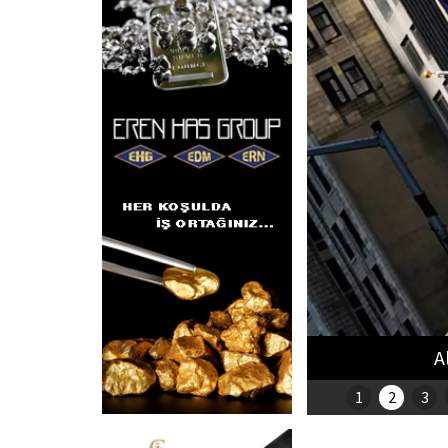
n cuma gününü bekliyor
1
2
3