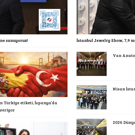
ine sunuyoruz!
İstanbul Jewelry Show, 7,9 m
Van Anatol
Nisan İstan
n Türkiye etiketi, İspanya’da
veriyor
2026 Düny