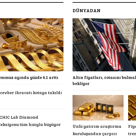
DÜNYADAN
emmuz ayında yüzde 6.1 arttı
Altın fiyatları, rotasını bulm
bekliyor
cevher ihracatı kotaya takıldı
 CHIC Lab Diamond
leksiyonu tüm hızıyla büyüyor
Ünlü yatırım araştırma
Fiy
kuruluşundan çarpıcı
tre