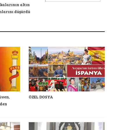
kalarının altın
mlarını düşürdü
üven,
ÖZEL DOSYA
nden