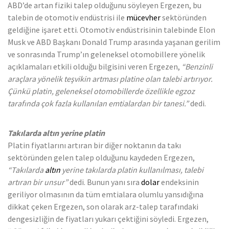
ABD’de artan fiziki talep olduğunu söyleyen Ergezen, bu
talebin de otomotiv endüstrisi ile
mücevher
sektöründen
geldiğine işaret etti. Otomotiv endüstrisinin talebinde Elon
Musk ve ABD Başkanı Donald Trump arasında yaşanan gerilim
ve sonrasında Trump’ın geleneksel otomobillere yönelik
açıklamaları etkili olduğu bilgisini veren Ergezen,
“Benzinli
araçlara yönelik teşvikin artması platine olan talebi artırıyor.
Çünkü platin, geleneksel otomobillerde özellikle egzoz
tarafında çok fazla kullanılan emtialardan bir tanesi.”
dedi.
T
akılarda altın yerine platin
Platin fiyatlarını artıran bir diğer noktanın da takı
sektöründen gelen talep olduğunu kaydeden Ergezen,
“Takılarda
altın
yerine takılarda platin kullanılması, talebi
artıran bir unsur”
dedi. Bunun yanı sıra
dolar
endeksinin
geriliyor olmasının da tüm emtialara olumlu yansıdığına
dikkat çeken Ergezen, son olarak arz-talep tarafındaki
dengesizliğin de fiyatları yukarı çektiğini söyledi. Ergezen,