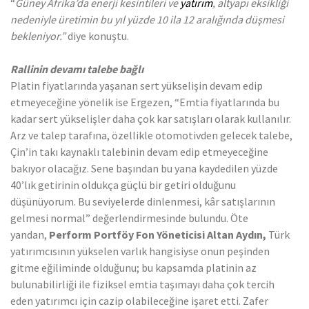
“
Güney Afrika’da enerji kesintileri ve
yatırım
, altyapı eksikliği
nedeniyle üretimin bu yıl yüzde 10 ila 12 aralığında düşmesi
bekleniyor.”
diye konuştu.
Rallinin devamı talebe bağlı
Platin fiyatlarında yaşanan sert yükselişin devam edip
etmeyeceğine yönelik ise Ergezen, “Emtia fiyatlarında bu
kadar sert yükselişler daha çok kar satışları olarak kullanılır.
Arz ve talep tarafına, özellikle otomotivden gelecek talebe,
Çin’in takı kaynaklı talebinin devam edip etmeyeceğine
bakıyor olacağız. Sene başından bu yana kaydedilen yüzde
40’lık getirinin oldukça güçlü bir getiri olduğunu
düşünüyorum. Bu seviyelerde dinlenmesi, kâr satışlarının
gelmesi normal” değerlendirmesinde bulundu. Öte
yandan,
Perform Portföy Fon Yöneticisi Altan Aydın,
Türk
yatırımcısının yükselen varlık hangisiyse onun peşinden
gitme eğiliminde olduğunu; bu kapsamda platinin az
bulunabilirliği ile fiziksel emtia taşımayı daha çok tercih
eden yatırımcı için cazip olabileceğine işaret etti. Zafer