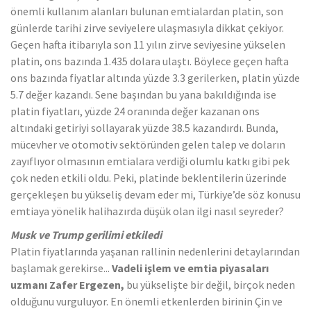
önemli kullanım alanları bulunan emtialardan platin, son
günlerde tarihi zirve seviyelere ulaşmasıyla dikkat çekiyor.
Geçen hafta itibarıyla son 11 yılın zirve seviyesine yükselen
platin, ons bazında 1.435 dolara ulaştı. Böylece geçen hafta
ons bazında fiyatlar altında yüzde 3.3 gerilerken, platin yüzde
5.7 değer kazandı. Sene başından bu yana bakıldığında ise
platin fiyatları, yüzde 24 oranında değer kazanan ons
altındaki getiriyi sollayarak yüzde 38.5 kazandırdı. Bunda,
mücevher ve otomotiv sektöründen gelen talep ve doların
zayıflıyor olmasının emtialara verdiği olumlu katkı gibi pek
çok neden etkili oldu. Peki, platinde beklentilerin üzerinde
gerçekleşen bu yükseliş devam eder mi, Türkiye’de söz konusu
emtiaya yönelik halihazırda düşük olan ilgi nasıl seyreder?
M
usk ve
T
rump gerilimi etkiledi
Platin fiyatlarında yaşanan rallinin nedenlerini detaylarından
başlamak gerekirse...
Vadeli işlem ve emtia piyasaları
uzmanı Zafer Ergezen,
bu yükselişte bir değil, birçok neden
olduğunu vurguluyor. En önemli etkenlerden birinin Çin ve