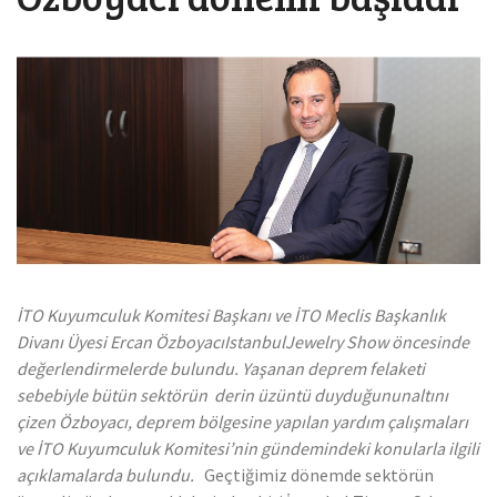
Mücevher ihracatı, temmuz ayında yüzde 6.1 arttı
İTO Kuyumculuk Komitesi Başkanı ve İTO Meclis Başkanlık
Divanı Üyesi Ercan ÖzboyacıIstanbulJewelry Show öncesinde
değerlendirmelerde bulundu. Yaşanan deprem felaketi
sebebiyle bütün sektörün derin üzüntü duyduğununaltını
çizen Özboyacı, deprem bölgesine yapılan yardım çalışmaları
ve İTO Kuyumculuk Komitesi’nin gündemindeki konularla ilgili
açıklamalarda bulundu.
Geçtiğimiz dönemde sektörün