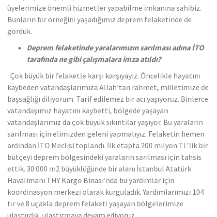
üyelerimize önemli hizmetler yapabilme imkanına sahibiz.
Bunların bir örneğini yaşadığımız deprem felaketinde de
gördük.
Deprem felaketinde yaralarımızın sarılması adına İTO
tarafında ne gibi çalışmalara imza atıldı?
Çok büyük bir felaketle karşı karşıyayız. Öncelikle hayatını
kaybeden vatandaşlarımıza Allah’tan rahmet, milletimize de
başsağlığı diliyorum. Tarif edilemez bir acı yaşıyoruz. Binlerce
vatandaşımız hayatını kaybetti, bölgede yaşayan
vatandaşlarımız da çok büyük sıkıntılar yaşıyor. Bu yaraların
sarılması için elimizden geleni yapmalıyız. Felaketin hemen
ardından İTO Meclisi toplandı. İlk etapta 200 milyon TL’lik bir
bütçeyi deprem bölgesindeki yaraların sarılması için tahsis
ettik. 30.000 m2 büyüklüğünde bir alanı İstanbul Atatürk
Havalimanı THY Kargo Binası’nda bu yardımlar için
koordinasyon merkezi olarak kurguladık. Yardımlarımızı 104
tır ve 8 uçakla deprem felaketi yaşayan bölgelerimize
ulaştırdık, ulaştırmaya devam ediyoruz.