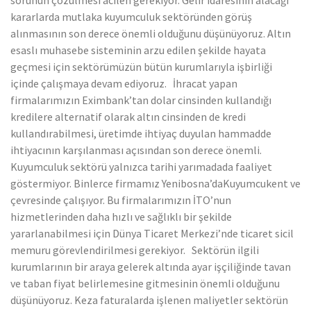
sorunun çözülmesi acilen gerekiyor. Gelir idaresinin alacağı
kararlarda mutlaka kuyumculuk sektöründen görüş
alınmasının son derece önemli olduğunu düşünüyoruz. Altın
esaslı muhasebe sisteminin arzu edilen şekilde hayata
geçmesi için sektörümüzün bütün kurumlarıyla işbirliği
içinde çalışmaya devam ediyoruz. İhracat yapan
firmalarımızın Eximbank’tan dolar cinsinden kullandığı
kredilere alternatif olarak altın cinsinden de kredi
kullandırabilmesi, üretimde ihtiyaç duyulan hammadde
ihtiyacının karşılanması açısından son derece önemli.
Kuyumculuk sektörü yalnızca tarihi yarımadada faaliyet
göstermiyor. Binlerce firmamız Yenibosna’daKuyumcukent ve
çevresinde çalışıyor. Bu firmalarımızın İTO’nun
hizmetlerinden daha hızlı ve sağlıklı bir şekilde
yararlanabilmesi için Dünya Ticaret Merkezi’nde ticaret sicil
memuru görevlendirilmesi gerekiyor. Sektörün ilgili
kurumlarının bir araya gelerek altında ayar işçiliğinde tavan
ve taban fiyat belirlemesine gitmesinin önemli olduğunu
düşünüyoruz. Keza faturalarda işlenen maliyetler sektörün