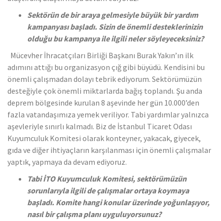
Sektörün de bir araya gelmesiyle büyük bir yardım
kampanyası başladı. Sizin de önemli desteklerinizin
olduğu bu kampanya ile ilgili neler söyleyeceksiniz?
Mücevher İhracatçıları Birliği Başkanı Burak Yakın’ın ilk
adımını attığı bu organizasyon çığ gibi büyüdü. Kendisini bu
önemli çalışmadan dolayı tebrik ediyorum. Sektörümüzün
desteğiyle çok önemli miktarlarda bağış toplandı. Şu anda
deprem bölgesinde kurulan 8 aşevinde her gün 10.000’den
fazla vatandaşımıza yemek veriliyor. Tabi yardımlar yalnızca
aşevleriyle sınırlı kalmadı. Biz de İstanbul Ticaret Odası
Kuyumculuk Komitesi olarak konteyner, yakacak, giyecek,
gıda ve diğer ihtiyaçların karşılanması için önemli çalışmalar
yaptık, yapmaya da devam ediyoruz.
Tabi İTO Kuyumculuk Komitesi, sektörümüzün
sorunlarıyla ilgili de çalışmalar ortaya koymaya
başladı. Komite hangi konular üzerinde yoğunlaşıyor,
nasıl bir çalışma planı uyguluyorsunuz?