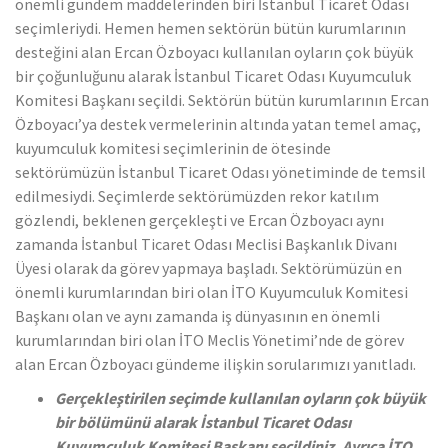
önemli gündem maddelerinden biri İstanbul Ticaret Odası
seçimleriydi. Hemen hemen sektörün bütün kurumlarının
desteğini alan Ercan Özboyacı kullanılan oyların çok büyük
bir çoğunluğunu alarak İstanbul Ticaret Odası Kuyumculuk
Komitesi Başkanı seçildi. Sektörün bütün kurumlarının Ercan
Özboyacı’ya destek vermelerinin altında yatan temel amaç,
kuyumculuk komitesi seçimlerinin de ötesinde
sektörümüzün İstanbul Ticaret Odası yönetiminde de temsil
edilmesiydi. Seçimlerde sektörümüzden rekor katılım
gözlendi, beklenen gerçekleşti ve Ercan Özboyacı aynı
zamanda İstanbul Ticaret Odası Meclisi Başkanlık Divanı
Üyesi olarak da görev yapmaya başladı. Sektörümüzün en
önemli kurumlarından biri olan İTO Kuyumculuk Komitesi
Başkanı olan ve aynı zamanda iş dünyasının en önemli
kurumlarından biri olan İTO Meclis Yönetimi’nde de görev
alan Ercan Özboyacı gündeme ilişkin sorularımızı yanıtladı.
Gerçekleştirilen seçimde kullanılan oyların çok büyük
bir bölümünü alarak İstanbul Ticaret Odası
Kuyumculuk Komitesi Başkanı seçildiniz. Ayrıca İTO