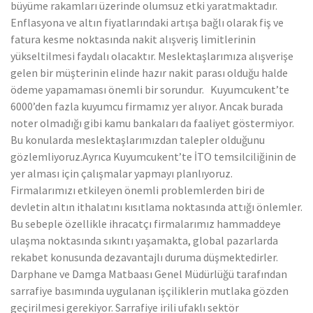
büyüme rakamları üzerinde olumsuz etki yaratmaktadır.
Enflasyona ve altın fiyatlarındaki artışa bağlı olarak fiş ve
fatura kesme noktasında nakit alışveriş limitlerinin
yükseltilmesi faydalı olacaktır. Meslektaşlarımıza alışverişe
gelen bir müşterinin elinde hazır nakit parası olduğu halde
ödeme yapamaması önemli bir sorundur. Kuyumcukent’te
6000’den fazla kuyumcu firmamız yer alıyor. Ancak burada
noter olmadığı gibi kamu bankaları da faaliyet göstermiyor.
Bu konularda meslektaşlarımızdan talepler olduğunu
gözlemliyoruz.Ayrıca Kuyumcukent’te İTO temsilciliğinin de
yer alması için çalışmalar yapmayı planlıyoruz.
Firmalarımızı etkileyen önemli problemlerden biri de
devletin altın ithalatını kısıtlama noktasında attığı önlemler.
Bu sebeple özellikle ihracatçı firmalarımız hammaddeye
ulaşma noktasında sıkıntı yaşamakta, global pazarlarda
rekabet konusunda dezavantajlı duruma düşmektedirler.
Darphane ve Damga Matbaası Genel Müdürlüğü tarafından
sarrafiye basımında uygulanan işçiliklerin mutlaka gözden
geçirilmesi gerekiyor. Sarrafiye irili ufaklı sektör