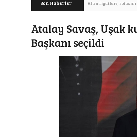
Son Haberler
Altın fiyatları, rotası
İstanbul Jewelry Sh
Atalay Savaş, Uşak 
Ünlü yatırım araşt
Başkanı seçildi