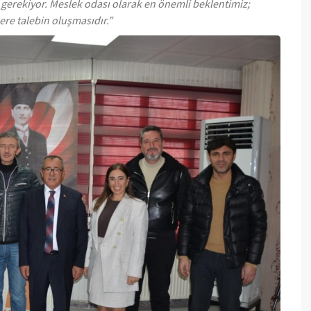
erekiyor. Meslek odası olarak en önemli beklentimiz;
ere talebin oluşmasıdır.”