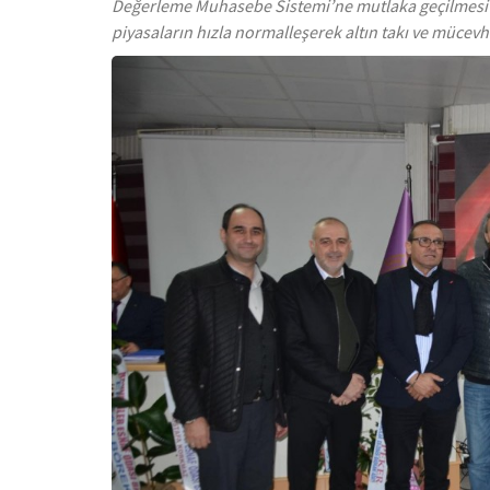
Değerleme Muhasebe Sistemi’ne mutlaka geçilmesi g
piyasaların hızla normalleşerek altın takı ve mücevh