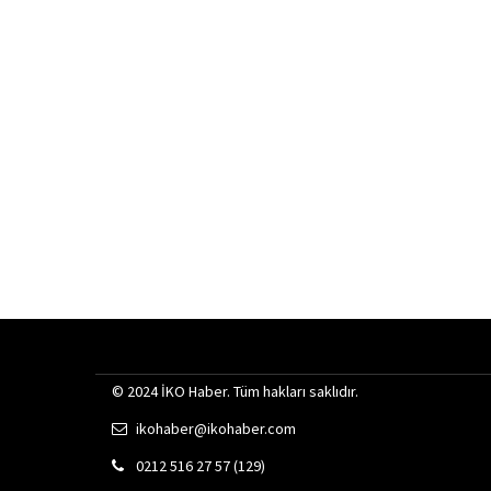
© 2024 İKO Haber. Tüm hakları saklıdır.
ikohaber@ikohaber.com
0212 516 27 57 (129)